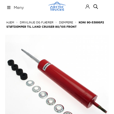
Hopp
Hopp
Meny
til
til
navigasjon
innhold
Nettbutikk
Fold
HJEM
DRIVLINJE OG FJÆRER
DEMPERE
KONI 90-5389SP2
ut
STØTDEMPER TIL LAND CRUISER 80/105 FRONT
under