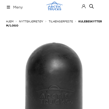
Hopp
Hopp
Meny
til
til
navigasjon
innhold
Nettbutikk
Fold
HJEM
NYTTEKJØRETØY
TILHENGERFESTE
KULEBESKYTTER
ut
M/LOGO
under