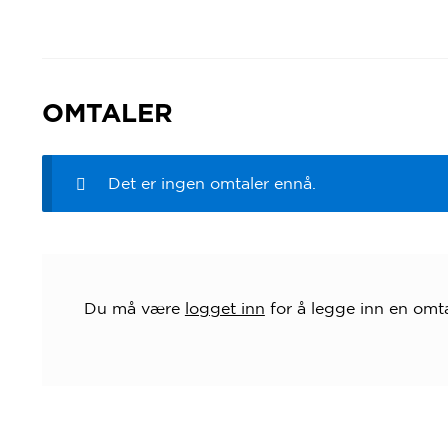
OMTALER
Det er ingen omtaler ennå.
Du må være
logget inn
for å legge inn en omta