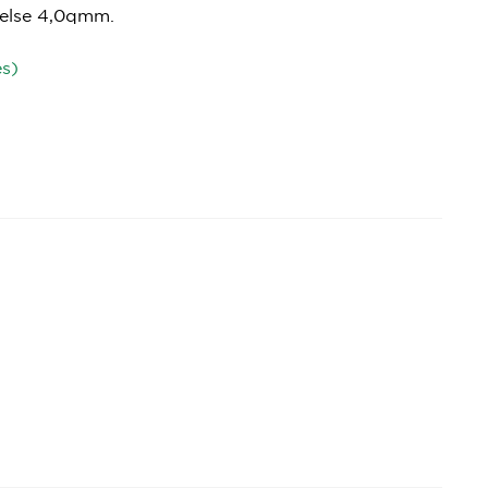
kelse 4,0qmm.
es)