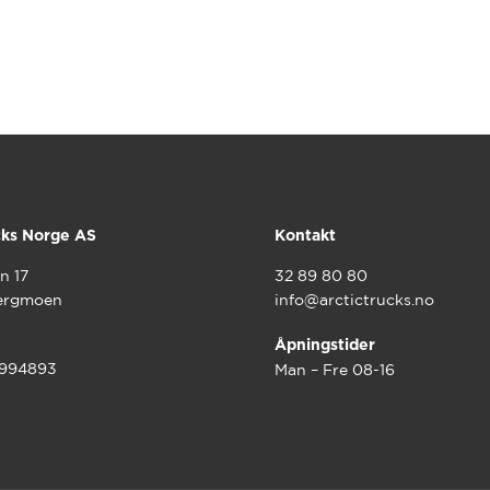
cks Norge AS
Kontakt
n 17
32 89 80 80
ergmoen
info@arctictrucks.no
Åpningstider
9994893
Man – Fre 08-16