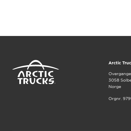
Arctic Tru
Overgange
3058 Solb
Norge
Orgnr. 97