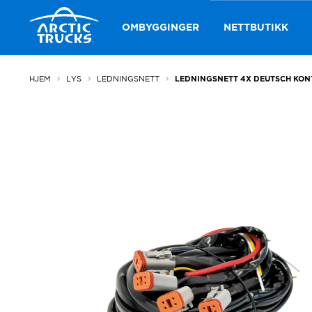
Hopp
Hopp
til
til
OMBYGGINGER
NETTBUTIKK
navigasjon
innhold
HJEM
LYS
LEDNINGSNETT
LEDNINGSNETT 4X DEUTSCH KON