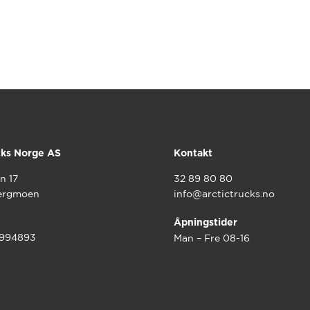
cks Norge AS
Kontakt
n 17
32 89 80 80
ergmoen
info@arctictrucks.no
Åpningstider
9994893
Man – Fre 08-16