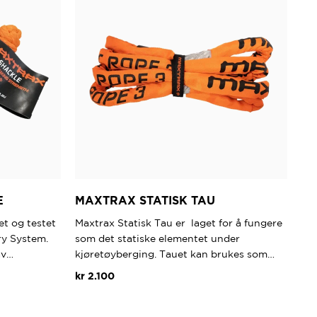
E
MAXTRAX STATISK TAU
et og testet
Maxtrax Statisk Tau er laget for å fungere
ry System.
som det statiske elementet under
av…
kjøretøyberging. Tauet kan brukes som…
kr
2.100