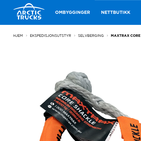
Hopp
Hopp
til
til
OMBYGGINGER
NETTBUTIKK
navigasjon
innhold
HJEM
EKSPEDISJONSUTSTYR
SELVBERGING
MAXTRAX CORE