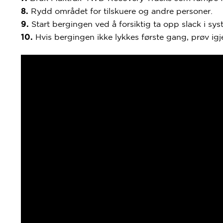
Rydd området for tilskuere og andre personer.
8.
Start bergingen ved å forsiktig ta opp slack i sys
9.
Hvis bergingen ikke lykkes første gang, prøv i
10.