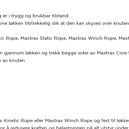
g er i trygg og brukbar tilstand.
e løkken tilstrekkelig slik at den kan skyves over knuten
ic Rope, Maxtrax Static Rope, Maxtrax Winch Rope, Maxt
ten gjennom løkken og trekk begge sider av Maxtrax Core S
n av knuten.
inetic Rope eller Maxtrax Winch Rope og fest til løkken 
å redusere kraften og belastningen på alt utstyr under