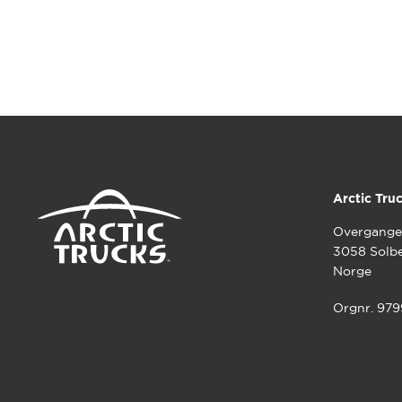
Arctic Tru
Overgange
3058 Solb
Norge
Orgnr. 97