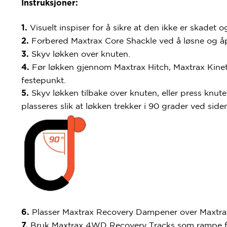
Instruksjoner:
Visuelt inspiser for å sikre at den ikke er skadet o
1.
Forbered Maxtrax Core Shackle ved å løsne og åpn
2.
Skyv løkken over knuten.
3.
Før løkken gjennom Maxtrax Hitch, Maxtrax Kinet
4.
festepunkt.
Skyv løkken tilbake over knuten, eller press knu
5.
plasseres slik at løkken trekker i 90 grader ved side
Plasser Maxtrax Recovery Dampener over Maxtrax K
6.
Bruk Maxtrax 4WD Recovery Tracks som rampe for 
7.