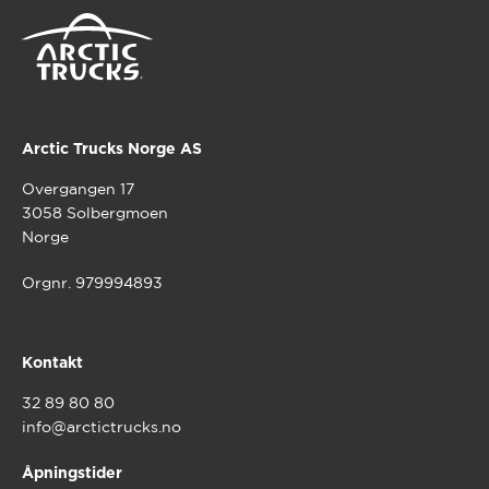
Alternativene
kan
velges
på
produktsiden
Arctic Trucks Norge AS
Overgangen 17
3058 Solbergmoen
Norge
Orgnr. 979994893
Kontakt
32 89 80 80
info@arctictrucks.no
Åpningstider