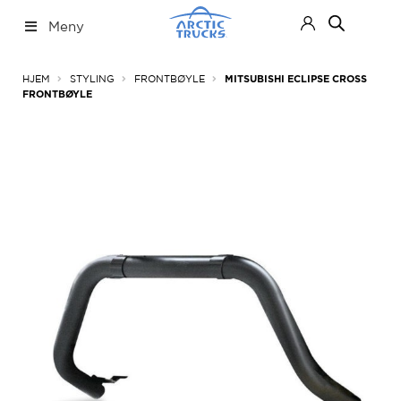
Hopp
Hopp
Meny
til
til
navigasjon
innhold
Nettbutikk
Fold
HJEM
STYLING
FRONTBØYLE
MITSUBISHI ECLIPSE CROSS
ut
FRONTBØYLE
under