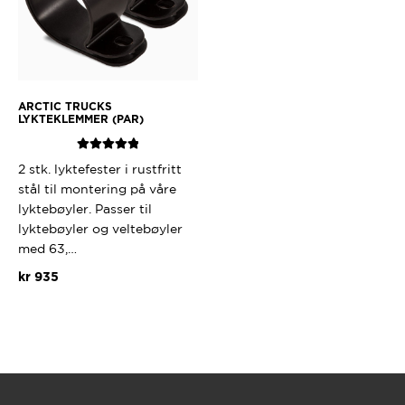
ARCTIC TRUCKS
LYKTEKLEMMER (PAR)
Vurdert
5.00
2 stk. lyktefester i rustfritt
av 5
stål til montering på våre
lyktebøyler. Passer til
lyktebøyler og veltebøyler
med 63,…
kr
935
Dette
produktet
har
flere
varianter.