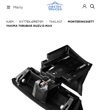
Hopp
Hopp
Meny
til
til
navigasjon
innhold
Nettbutikk
Fold
HJEM
NYTTEKJØRETØY
TAKLAST
MONTERINGSSETT
ut
YAKIMA THRUBAR ISUZU D-MAX
under