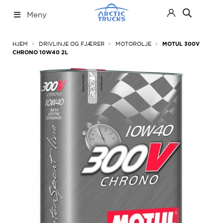
Hopp
Hopp
Meny
til
til
navigasjon
innhold
Nettbutikk
Fold
HJEM
DRIVLINJE OG FJÆRER
MOTOROLJE
MOTUL 300V
ut
CHRONO 10W40 2L
under