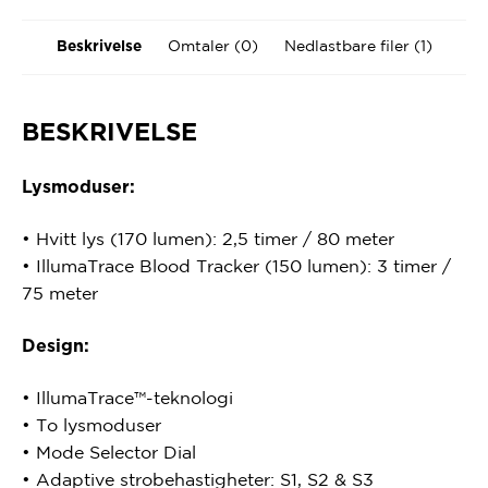
Omtaler (0)
Nedlastbare filer (1)
Beskrivelse
BESKRIVELSE
Lysmoduser:
•
Hvitt lys (170 lumen):
2,5 timer / 80 meter
•
IllumaTrace Blood Tracker (150 lumen):
3 timer /
75 meter
Design:
•
IllumaTrace™-teknologi
•
To lysmoduser
•
Mode Selector Dial
•
Adaptive strobehastigheter:
S1, S2 & S3