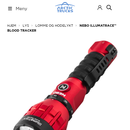
Hopp
Hopp
Meny
til
til
navigasjon
innhold
Nettbutikk
Fold
HJEM
LYS
LOMME OG HODELYKT
NEBO ILLUMATRACE™
ut
BLOOD TRACKER
under