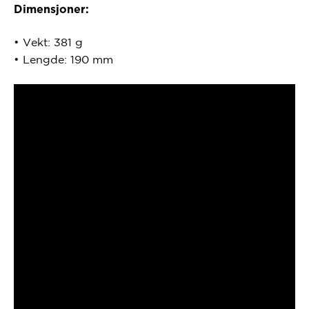
Dimensjoner:
•
Vekt:
381 g
•
Lengde:
190 mm