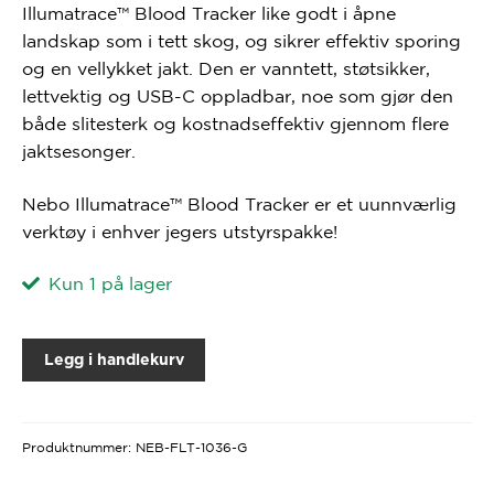
Illumatrace™ Blood Tracker like godt i åpne
landskap som i tett skog, og sikrer effektiv sporing
og en vellykket jakt. Den er
vanntett, støtsikker,
lettvektig og USB-C oppladbar
, noe som gjør den
både slitesterk og kostnadseffektiv gjennom flere
jaktsesonger.
Nebo Illumatrace™ Blood Tracker
er et uunnværlig
verktøy i enhver jegers utstyrspakke!
Kun 1 på lager
Legg i handlekurv
Produktnummer:
NEB-FLT-1036-G