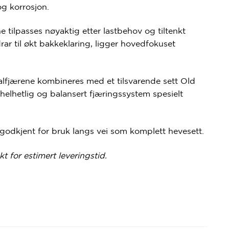
og
korrosjon
.
e tilpasses nøyaktig etter
lastbehov
og
tiltenkt
rar til
økt bakkeklaring
, ligger hovedfokuset
iralfjærene kombineres med et
tilsvarende sett Old
helhetlig og balansert fjæringssystem
spesielt
godkjent for bruk langs vei som komplett hevesett.
kt for estimert leveringstid.