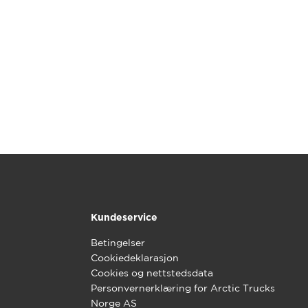
Kundeservice
Betingelser
Cookiedeklarasjon
Cookies og nettstedsdata
Personvernerklæring for Arctic Trucks
Norge AS