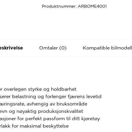
Produktnummer:
ARBOME4001
Omtaler (0)
Kompatible bilmodell
eskrivelse
or overlegen styrke og holdbarhet
rer belastning og forlenger fjærens levetid
fjæringsrate, avhengig av bruksområde
jevn og nøyaktig produksjonskvalitet
sjoner for perfekt passform til ditt kjøretøy
rlakk for maksimal beskyttelse