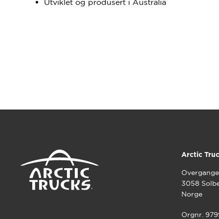
Utviklet og produsert i Australia
Arctic Tru
Overgange
3058 Solb
Norge
Orgnr. 97