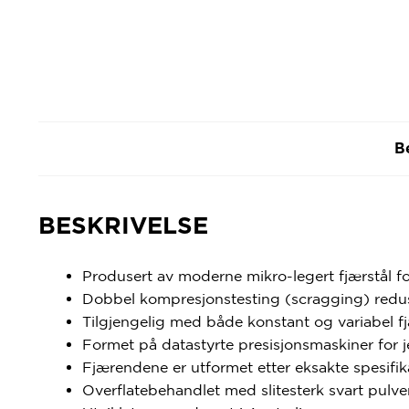
B
BESKRIVELSE
Produsert av
moderne mikro-legert fjærstål f
Dobbel kompresjonstesting (scragging) reduse
Tilgjengelig med både konstant og variabel 
Formet på datastyrte presisjonsmaskiner for 
Fjærendene er utformet etter eksakte spesifika
Overflatebehandlet med slitesterk svart pulve