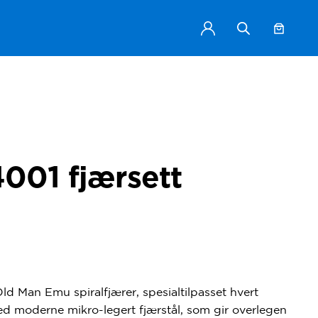
001 fjærsett
ld Man Emu spiralfjærer
, spesialtilpasset hvert
med
moderne mikro-legert fjærstål
, som gir overlegen