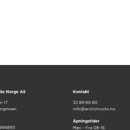
cks Norge AS
Kontakt
n 17
32 89 80 80
ergmoen
info@arctictrucks.no
Åpningstider
9994893
Man – Fre 08-16