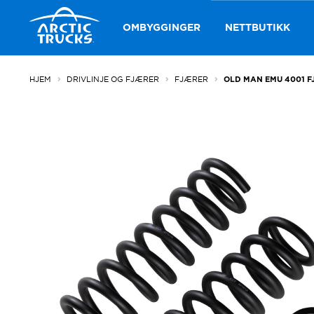
Hopp
Hopp
til
til
OMBYGGINGER
NETTBUTIKK
navigasjon
innhold
HJEM
DRIVLINJE OG FJÆRER
FJÆRER
OLD MAN EMU 4001 F