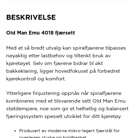
BESKRIVELSE
Old Man Emu 4018 fjærsett
Med et så bredt utvalg kan spiralfjærene tilpasses
nøyaktig etter lastbehov og tiltenkt bruk av
kjøretøyet. Selv om fjærene bidrar til økt
bakkeklaring, ligger hovedfokuset på forbedret
kjørekontroll og komfort.
Ytterligere finjustering oppnås når spiralfjærene
kombineres med et tilsvarende sett Old Man Emu
støtdempere, noe som gir et helhetlig og balansert
fjæringssystem spesielt utviklet for ditt kjøretøy.
Produsert av
moderne mikro-legert fjærstål for
overlegen styrke og holdbarhet