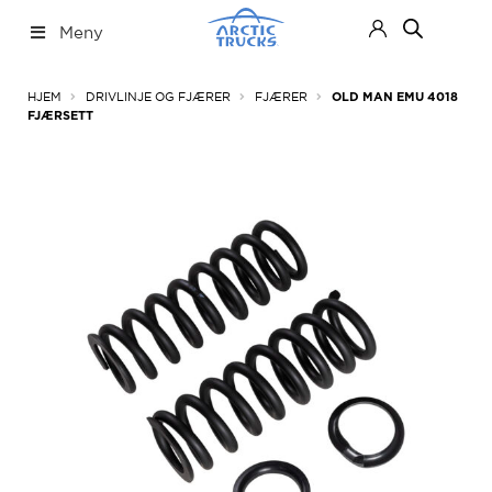
Hopp
Hopp
Meny
til
til
navigasjon
innhold
Nettbutikk
Fold
HJEM
DRIVLINJE OG FJÆRER
FJÆRER
OLD MAN EMU 4018
ut
FJÆRSETT
under