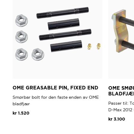
OME GREASABLE PIN, FIXED END
OME SMØR
BLADFJÆR
Smørbar bolt for den faste enden av OME
Passer til: 
bladfjær
D-Max 2012 
kr
1.520
kr
3.100