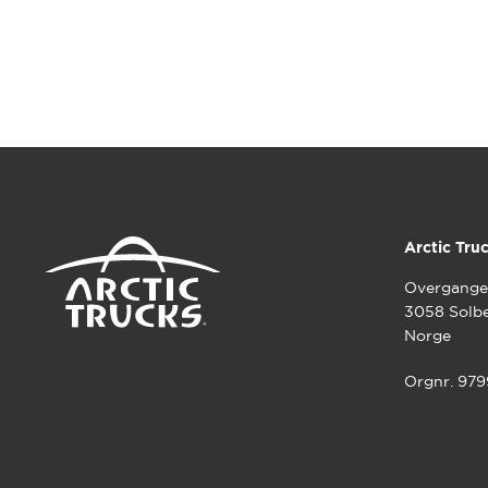
Arctic Tru
Overgange
3058 Solb
Norge
Orgnr. 97