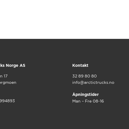
cks Norge AS
Kontakt
n 17
32 89 80 80
ergmoen
info@arctictrucks.no
Åpningstider
9994893
Man – Fre 08-16