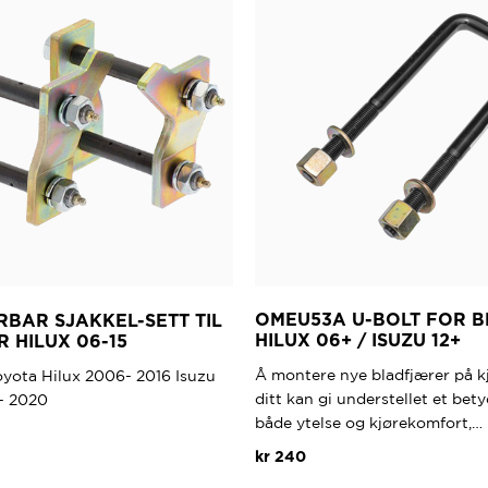
OMEU53A U-BOLT FOR 
BAR SJAKKEL-SETT TIL
HILUX 06+ / ISUZU 12+
 HILUX 06-15
Å montere nye bladfjærer på k
Toyota Hilux 2006- 2016 Isuzu
ditt kan gi understellet et betyd
- 2020
både ytelse og kjørekomfort,…
kr
240