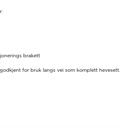
r:
onerings brakett
godkjent for bruk langs vei som komplett hevesett.