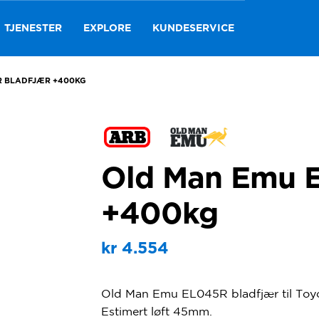
TJENESTER
EXPLORE
KUNDESERVICE
R BLADFJÆR +400KG
Old Man Emu E
+400kg
kr
4.554
Old Man Emu EL045R bladfjær til Toyo
Estimert løft 45mm.