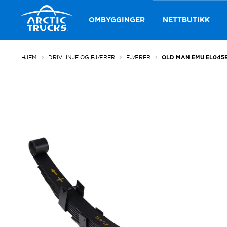
Hopp
Hopp
til
til
OMBYGGINGER
NETTBUTIKK
navigasjon
innhold
HJEM
DRIVLINJE OG FJÆRER
FJÆRER
OLD MAN EMU EL045