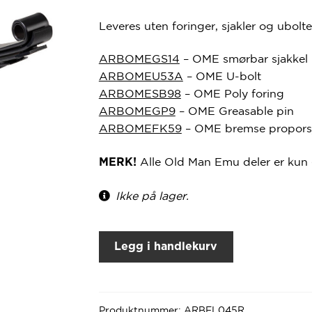
Leveres uten foringer, sjakler og ubolte
ARBOMEGS14
– OME smørbar sjakkel
ARBOMEU53A
– OME U-bolt
ARBOMESB98
– OME Poly foring
ARBOMEGP9
– OME Greasable pin
ARBOMEFK59
– OME bremse proporsj
Alle Old Man Emu deler er kun 
MERK!
Ikke på lager.
Legg i handlekurv
Produktnummer:
ARBEL045R