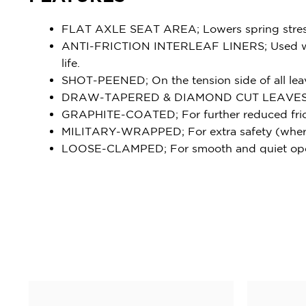
FLAT AXLE SEAT AREA; Lowers spring stress 
ANTI-FRICTION INTERLEAF LINERS; Used where 
life.
SHOT-PEENED; On the tension side of all leav
DRAW-TAPERED & DIAMOND CUT LEAVES; For re
GRAPHITE-COATED; For further reduced fric
MILITARY-WRAPPED; For extra safety (where
LOOSE-CLAMPED; For smooth and quiet ope