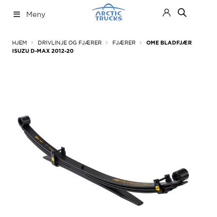
Hopp
Hopp
Meny
til
til
navigasjon
innhold
Nettbutikk
Fold
HJEM
DRIVLINJE OG FJÆRER
FJÆRER
OME BLADFJÆR
ut
ISUZU D-MAX 2012-20
under