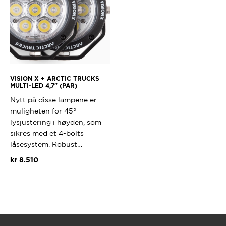
kan
produktsiden
velges
på
produktsi
VISION X + ARCTIC TRUCKS
MULTI-LED 4,7″ (PAR)
Nytt på disse lampene er
muligheten for 45°
lysjustering i høyden, som
sikres med et 4-bolts
låsesystem. Robust…
kr
8.510