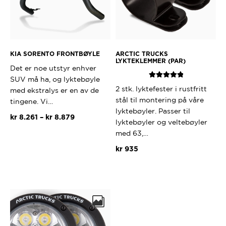
KIA SORENTO FRONTBØYLE
ARCTIC TRUCKS
LYKTEKLEMMER (PAR)
Det er noe utstyr enhver
SUV må ha, og lyktebøyle
Vurdert
5.00
2 stk. lyktefester i rustfritt
med ekstralys er en av de
av 5
stål til montering på våre
tingene. Vi…
lyktebøyler. Passer til
Prisområde:
kr
8.261
–
kr
8.879
lyktebøyler og veltebøyler
kr 8.261
med 63,…
Dette
til
produktet
kr
935
kr 8.879
har
Dette
flere
produktet
varianter.
har
Alternativene
flere
kan
varianter.
velges
Alternativ
på