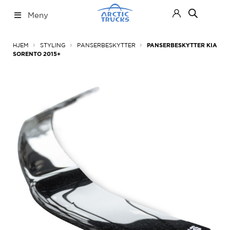
Hopp
Hopp
Meny
til
til
navigasjon
innhold
Nettbutikk
Fold
HJEM
STYLING
PANSERBESKYTTER
PANSERBESKYTTER KIA
ut
SORENTO 2015+
under