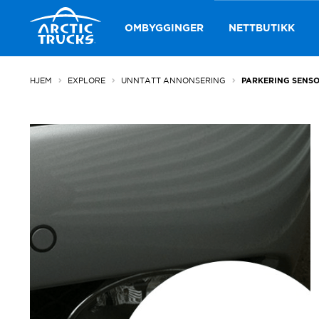
Hopp
Hopp
til
til
OMBYGGINGER
NETTBUTIKK
navigasjon
innhold
HJEM
EXPLORE
UNNTATT ANNONSERING
PARKERING SENSO