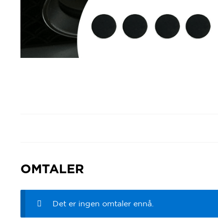
OMTALER
Det er ingen omtaler ennå.