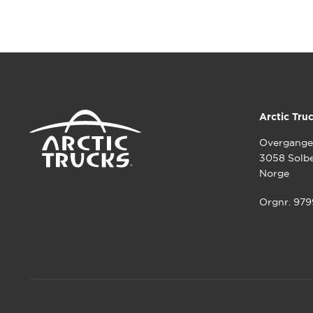
Arctic Tru
Overgange
3058 Solb
Norge
Orgnr. 97