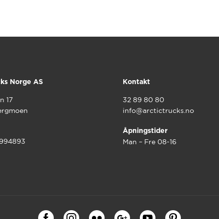
cks Norge AS
Kontakt
n 17
32 89 80 80
ergmoen
info@arctictrucks.no
Åpningstider
9994893
Man – Fre 08-16