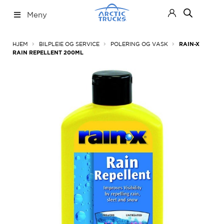
Hopp
Hopp
Meny
til
til
navigasjon
innhold
Nettbutikk
Fold
HJEM
BILPLEIE OG SERVICE
POLERING OG VASK
RAIN-X
ut
RAIN REPELLENT 200ML
under