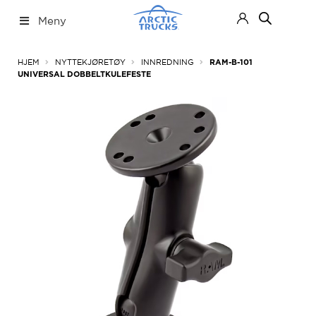
Hopp
Hopp
Meny
til
til
navigasjon
innhold
Nettbutikk
Fold
HJEM
NYTTEKJØRETØY
INNREDNING
RAM-B-101
ut
UNIVERSAL DOBBELTKULEFESTE
under