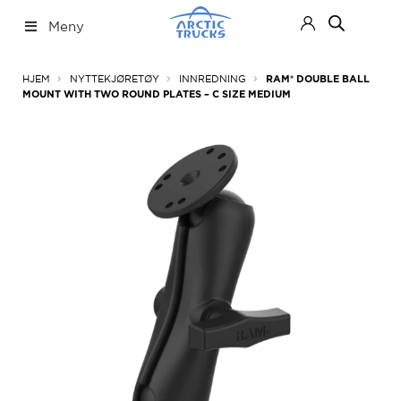
Hopp
Hopp
Meny
til
til
navigasjon
innhold
Nettbutikk
Fold
HJEM
NYTTEKJØRETØY
INNREDNING
RAM® DOUBLE BALL
ut
MOUNT WITH TWO ROUND PLATES – C SIZE MEDIUM
under