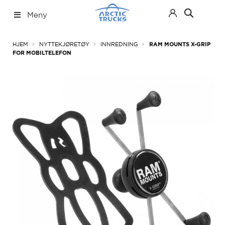
Hopp
Hopp
Meny
til
til
navigasjon
innhold
Nettbutikk
Fold
HJEM
NYTTEKJØRETØY
INNREDNING
RAM MOUNTS X-GRIP
ut
FOR MOBILTELEFON
under