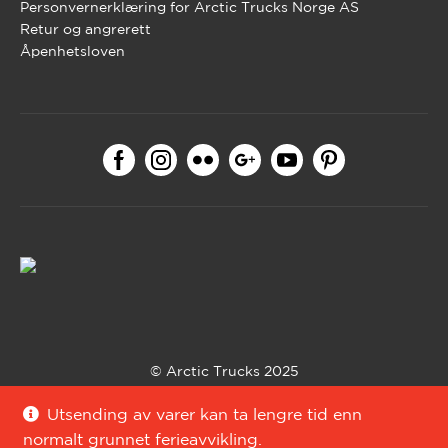
Personvernerklæring for Arctic Trucks Norge AS
Retur og angrerett
Åpenhetsloven
© Arctic Trucks 2025
Bygget med WooCommerce av
Codehouse
.
Utsending av varer kan ta lengre tid enn
normalt grunnet ferieavvikling.