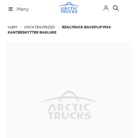
Hopp
Hopp
Meny
til
til
navigasjon
innhold
Nettbutikk
Fold
HJEM
UNCATEGORIZED
REALTRUCK BACKFLIP MX4
ut
KANTBESKYTTER BAKLUKE
under