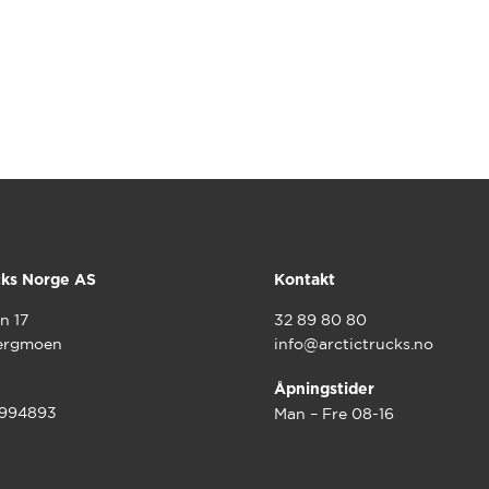
cks Norge AS
Kontakt
n 17
32 89 80 80
ergmoen
info@arctictrucks.no
Åpningstider
9994893
Man – Fre 08-16