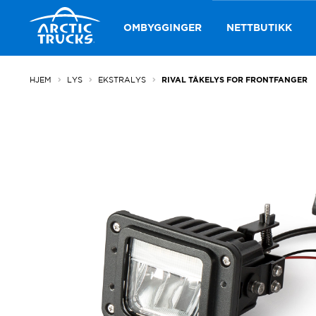
Hopp
Hopp
til
til
OMBYGGINGER
NETTBUTIKK
navigasjon
innhold
HJEM
LYS
EKSTRALYS
RIVAL TÅKELYS FOR FRONTFANGER