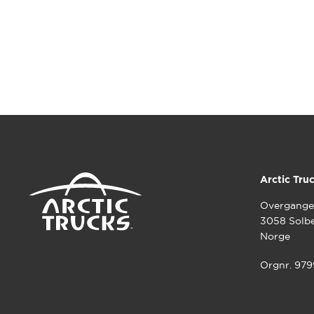
Arctic Tru
Overgange
3058 Solb
Norge
Orgnr. 97