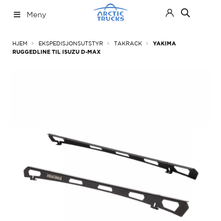
Hopp
Hopp
Meny
til
til
navigasjon
innhold
Nettbutikk
Fold
HJEM
EKSPEDISJONSUTSTYR
TAKRACK
YAKIMA
ut
RUGGEDLINE TIL ISUZU D-MAX
under