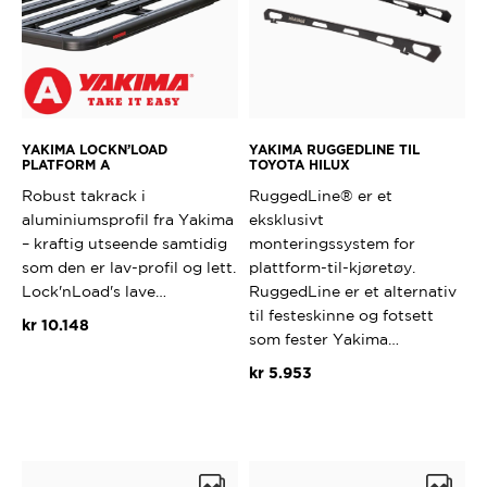
YAKIMA LOCKN’LOAD
YAKIMA RUGGEDLINE TIL
PLATFORM A
TOYOTA HILUX
Robust takrack i
RuggedLine® er et
aluminiumsprofil fra Yakima
eksklusivt
– kraftig utseende samtidig
monteringssystem for
som den er lav-profil og lett.
plattform-til-kjøretøy.
Lock'nLoad's lave…
RuggedLine er et alternativ
til festeskinne og fotsett
kr
10.148
som fester Yakima…
kr
5.953