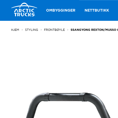
Hopp
Hopp
til
til
OMBYGGINGER
NETTBUTIKK
navigasjon
innhold
HJEM
STYLING
FRONTBØYLE
SSANGYONG REXTON/MUSSO 