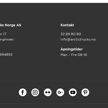
cks Norge AS
Kontakt
n 17
32 89 80 80
ergmoen
info@arctictrucks.no
Åpningstider
9994893
Man – Fre 08-16