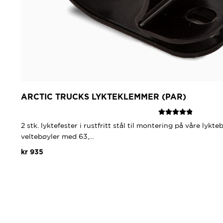
ARCTIC TRUCKS LYKTEKLEMMER (PAR)
Vurdert
5.00
2 stk. lyktefester i rustfritt stål til montering på våre lykte
av 5
veltebøyler med 63,…
kr
935
Dette
produktet
har
flere
varianter.