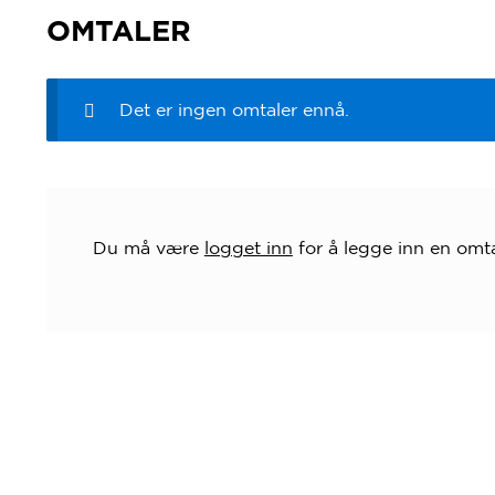
OMTALER
Det er ingen omtaler ennå.
Du må være
logget inn
for å legge inn en omta