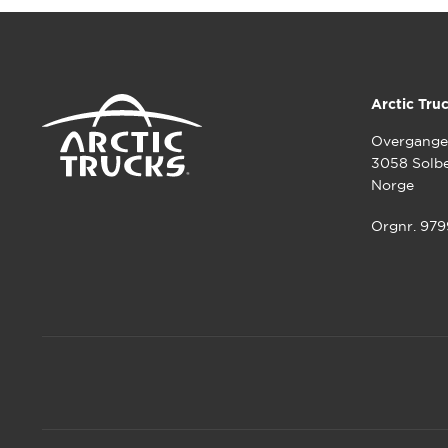
Alternativene
kan
velges
på
produktsiden
Arctic Tru
Overgange
3058 Solb
Norge
Orgnr. 97