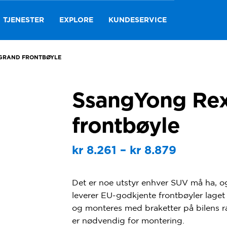
TJENESTER
EXPLORE
KUNDESERVICE
GRAND FRONTBØYLE
SsangYong Re
frontbøyle
Prisområ
kr
8.261
–
kr
8.879
kr 8.261
Det er noe utstyr enhver SUV må ha, og
til
leverer EU-godkjente frontbøyler laget av
kr 8.879
og monteres med braketter på bilens ram
er nødvendig for montering.