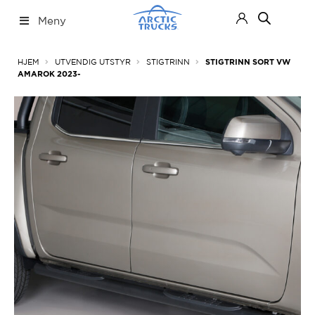
Hopp
Hopp
Meny
til
til
navigasjon
innhold
Nettbutikk
Fold
HJEM
UTVENDIG UTSTYR
STIGTRINN
STIGTRINN SORT VW
ut
AMAROK 2023-
under