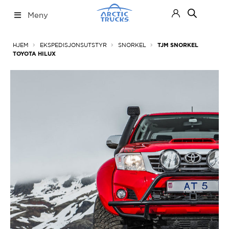
Hopp
Hopp
Meny
til
til
navigasjon
innhold
Nettbutikk
Fold
HJEM
EKSPEDISJONSUTSTYR
SNORKEL
TJM SNORKEL
ut
TOYOTA HILUX
under