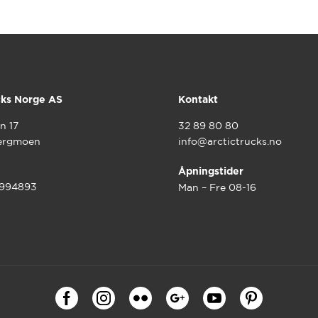
cks Norge AS
Kontakt
n 17
32 89 80 80
ergmoen
info@arctictrucks.no
Åpningstider
9994893
Man – Fre 08-16