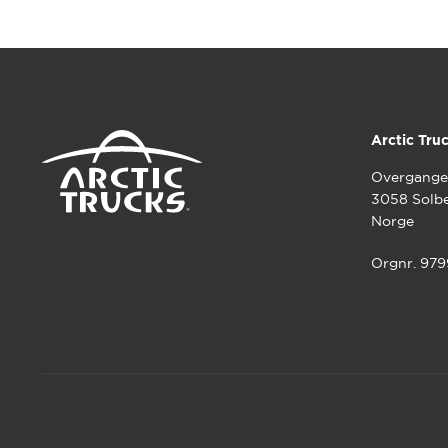
Arctic Tru
Overgange
3058 Solb
Norge
Orgnr. 97