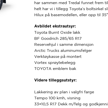
har sammen med Tredal funnet frem til 
helt har vi i tillegg Toyota’s boltsirkel 
Hilux på basemodellen, eller opp til 3
Avbildet ekstrautsyr:
Toyota Burnt Oxide lakk
BF Goodrich 285/65 R17
Reservehjul i samme dimensjon
Arctic Trucks aluminumsfelger
Verktøykasse på montert
Vortex sprøytebelegg
TOYOTA emblem bak
Videre tilleggsutstyr:
Lakkering av plan i valgfri farge
Tempo 100 kmh, visning
33×10,5 R17 Dekk m/felg og godkjenn