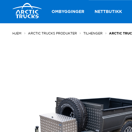
Hopp
Hopp
til
til
OMBYGGINGER
NETTBUTIKK
navigasjon
innhold
HJEM
ARCTIC TRUCKS PRODUKTER
TILHENGER
ARCTIC TRUC