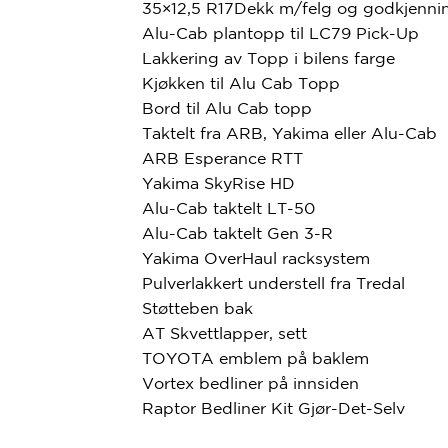
35×12,5 R17Dekk m/felg og godkjenni
Alu-Cab plantopp til LC79 Pick-Up
Lakkering av Topp i bilens farge
Kjøkken til Alu Cab Topp
Bord til Alu Cab topp
Taktelt fra ARB, Yakima eller Alu-Cab
ARB Esperance RTT
Yakima SkyRise HD
Alu-Cab taktelt LT-50
Alu-Cab taktelt Gen 3-R
Yakima OverHaul racksystem
Pulverlakkert understell fra Tredal
Støtteben bak
AT Skvettlapper, sett
TOYOTA emblem på baklem
Vortex bedliner på innsiden
Raptor Bedliner Kit Gjør-Det-Selv