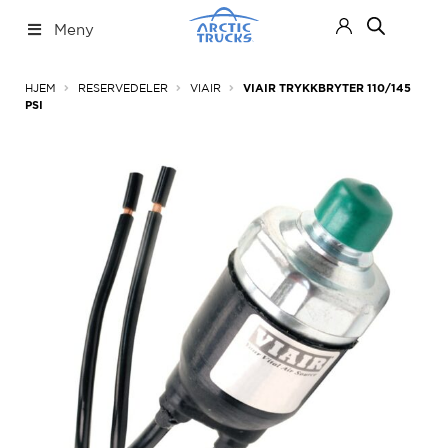
Hopp
Hopp
Meny
til
til
navigasjon
innhold
Nettbutikk
Fold
HJEM
RESERVEDELER
VIAIR
VIAIR TRYKKBRYTER 110/145
ut
PSI
under