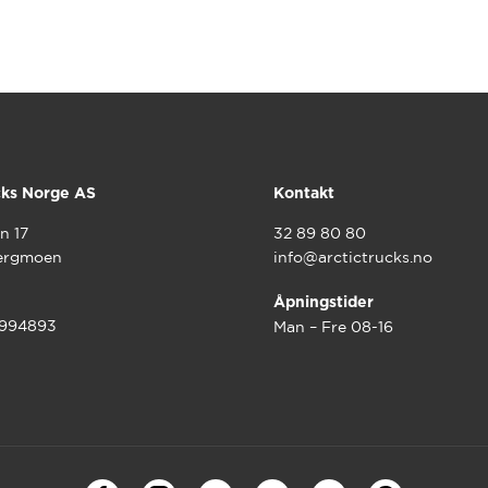
cks Norge AS
Kontakt
n 17
32 89 80 80
ergmoen
info@arctictrucks.no
Åpningstider
9994893
Man – Fre 08-16