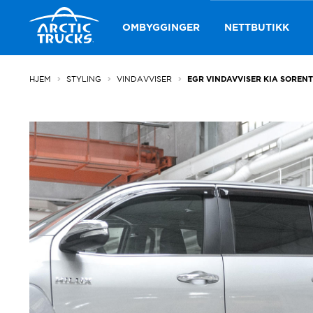
Hopp
Hopp
til
til
OMBYGGINGER
NETTBUTIKK
navigasjon
innhold
HJEM
STYLING
VINDAVVISER
EGR VINDAVVISER KIA SORENT