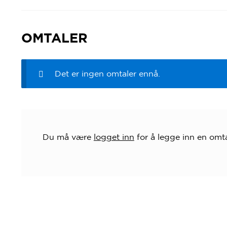
OMTALER
Det er ingen omtaler ennå.
Du må være
logget inn
for å legge inn en omta