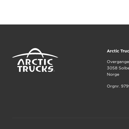
Arctic Tru
Overgange
3058 Solb
Norge
Orgnr. 97