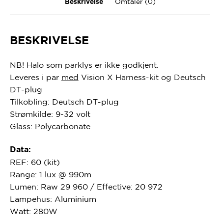
Omtaler (0)
Beskrivelse
BESKRIVELSE
NB! Halo som parklys er ikke godkjent.
Leveres i par
med
Vision X Harness-kit og
Deutsch
DT
-plug
Tilkobling:
Deutsch
DT
-plug
Strømkilde: 9-32 volt
Glass: Polycarbonate
Data:
REF: 60 (kit)
Range:
1 lux @ 990m
Lumen:
Raw 29 960 / Effective: 20 972
Lampehus: Aluminium
Watt:
280W