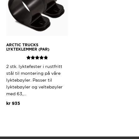
ARCTIC TRUCKS
LYKTEKLEMMER (PAR)
Vurdert
5.00
2 stk. lyktefester i rustfritt
av 5
stål til montering på våre
lyktebøyler. Passer til
lyktebøyler og veltebøyler
med 63,…
kr
935
Dette
produktet
har
flere