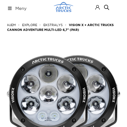
Hopp
Hopp
Meny
til
til
navigasjon
innhold
Nettbutikk
Fold
HJEM
EXPLORE
EKSTRALYS
VISION X + ARCTIC TRUCKS
ut
CANNON ADVENTURE MULTI-LED 6,7″ (PAR)
under