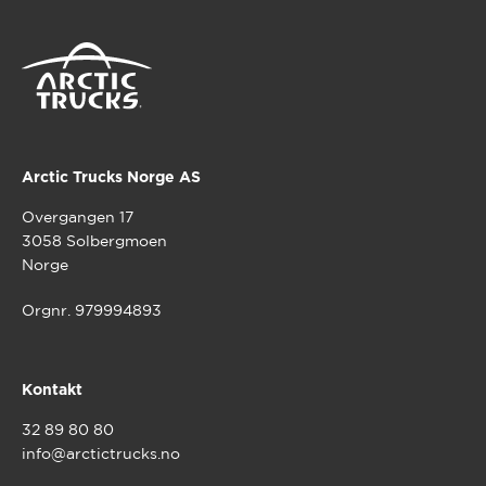
varianter.
Alternativene
kan
velges
på
produktsiden
Arctic Trucks Norge AS
Overgangen 17
3058 Solbergmoen
Norge
Orgnr. 979994893
Kontakt
32 89 80 80
info@arctictrucks.no