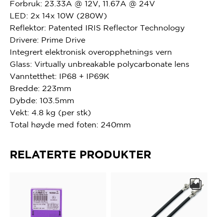
Forbruk
: 23.33A @ 12V, 11.67A @ 24V
LED
: 2x 14x 10W (280W)
Reflektor:
Patented
IRIS
Reflector
Technology
Drivere
: Prime
Drive
Integrert elektronisk overopphetnings vern
Glass:
Virtually
unbreakable
polycarbonate lens
Vanntetthet:
IP68 + IP69K
Bredde: 223mm
Dybde
: 103.5mm
Vekt: 4.8 kg (per stk)
Total høyde med foten
: 240mm
RELATERTE PRODUKTER