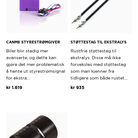
CANM8 STYRESTRØMGIVER
STØTTESTAG TIL EKSTRALYS
Biler blir stadig mer
Rustfrie støttestag til
avanserte, og dette kan
ekstralys. Disse må ikke
gjøre det mer problematisk
forveksles med støttestag
å hente ut styrestrømsignal
som man kjenner fra
for ekstra…
tidligere som både rustet…
kr
1.619
kr
935