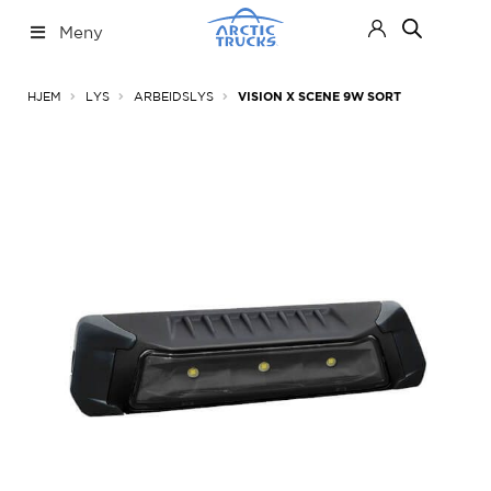
Hopp
Hopp
Meny
til
til
navigasjon
innhold
Nettbutikk
Fold
HJEM
LYS
ARBEIDSLYS
VISION X SCENE 9W SORT
ut
under