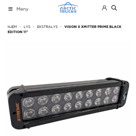
Hopp
Hopp
Meny
til
til
navigasjon
innhold
Nettbutikk
Fold
HJEM
LYS
EKSTRALYS
VISION X XMITTER PRIME BLACK
ut
EDITION 11″
under