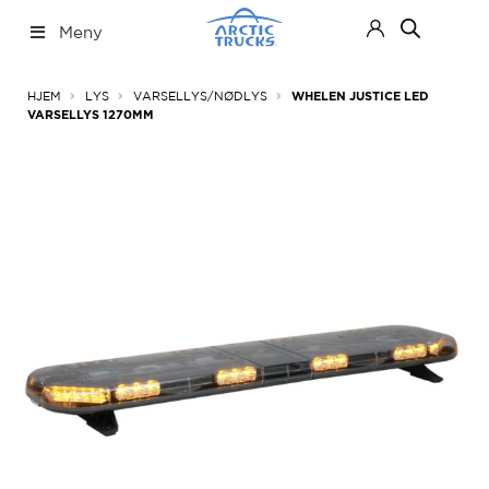
Hopp
Hopp
Meny
til
til
navigasjon
innhold
Nettbutikk
Fold
HJEM
LYS
VARSELLYS/NØDLYS
WHELEN JUSTICE LED
ut
VARSELLYS 1270MM
under