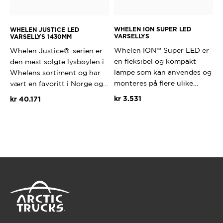
WHELEN ION SUPER LED
WHELEN JUSTICE LED
VARSELLYS
VARSELLYS 1430MM
Whelen ION™ Super LED er
Whelen Justice®-serien er
en fleksibel og kompakt
den mest solgte lysbøylen i
lampe som kan anvendes og
Whelens sortiment og har
monteres på flere ulike…
vært en favoritt i Norge og…
kr
3.531
kr
40.171