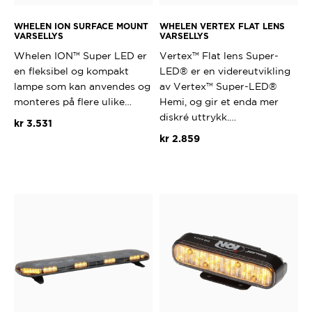
WHELEN ION SURFACE MOUNT
WHELEN VERTEX FLAT LENS
VARSELLYS
VARSELLYS
Whelen ION™ Super LED er
Vertex™ Flat lens Super-
en fleksibel og kompakt
LED® er en videreutvikling
lampe som kan anvendes og
av Vertex™ Super-LED®
monteres på flere ulike…
Hemi, og gir et enda mer
diskré uttrykk.…
kr
3.531
kr
2.859