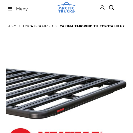
Hopp
Hopp
Meny
til
til
navigasjon
innhold
Nettbutikk
Fold
HJEM
UNCATEGORIZED
YAKIMA TAKGRIND TIL TOYOTA HILUX
ut
under