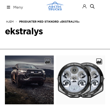
Hopp
Hopp
Meny
til
til
navigasjon
innhold
Nettbutikk
Fold
HJEM
PRODUKTER MED STIKKORD «EKSTRALYS»
ut
under
ekstralys