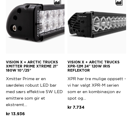
VISION X + ARCTIC TRUCKS
VISION X + ARCTIC TRUCKS
XMITTER PRIME XTREME 21″
XPR-12M 24″ 120W IRIS
180W 10°/25°
REFLEKTOR
Xmitter Prime er en
XPR har tre mulige oppsett -
særdeles robust LED bar
vi har valgt XPR-M serien
med særs effektive 5W LED
som er en kombinasjon av
emittere som gir et
spot og…
ekstremt…
kr
7.734
kr
13.936