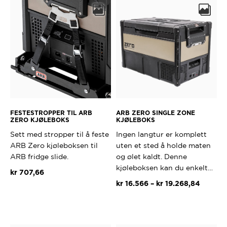
FESTESTROPPER TIL ARB
ARB ZERO SINGLE ZONE
ZERO KJØLEBOKS
KJØLEBOKS
Sett med stropper til å feste
Ingen langtur er komplett
ARB Zero kjøleboksen til
uten et sted å holde maten
ARB fridge slide.
og ølet kaldt. Denne
kjøleboksen kan du enkelt…
kr
707,66
Prisomr
kr
16.566
–
kr
19.268,84
kr 16.5
Dette
til
produktet
kr 19.2
har