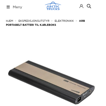
Hopp
Hopp
Meny
til
til
navigasjon
innhold
Nettbutikk
Fold
HJEM
EKSPEDISJONSUTSTYR
ELEKTRONIKK
ARB
ut
PORTABELT BATTERI TIL KJØLEBOKS
under