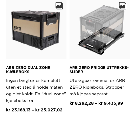
flere
varianter.
Alternativ
kan
velges
på
produktsi
ARB ZERO DUAL ZONE
ARB ZERO FRIDGE UTTREKKS-
KJØLEBOKS
SLIDER
Ingen langtur er komplett
Utdragbar ramme for ARB
uten et sted å holde maten
ZERO kjøleboks. Stropper
og ølet kaldt. En "dual zone"
må kjøpes separat.
kjøleboks fra…
Priso
kr
8.292,28
–
kr
9.435,99
Prisområde:
kr 8.2
kr
23.168,13
–
kr
25.027,02
Dette
kr 23.168,13
til
Dette
produktet
til
kr 9.
produktet
har
kr 25.027,02
har
flere