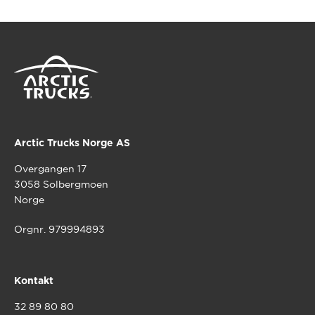
flere
varianter.
varianter.
Alternativ
Alternativene
kan
kan
velges
velges
på
på
produktsi
produktsiden
Arctic Trucks Norge AS
Overgangen 17
3058 Solbergmoen
Norge
Orgnr. 979994893
Kontakt
32 89 80 80