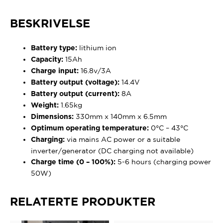
BESKRIVELSE
lithium ion
Battery type:
15Ah
Capacity:
16.8v/3A
Charge input:
14.4V
Battery output (voltage):
8A
Battery output (current):
1.65kg
Weight:
330mm x 140mm x 6.5mm
Dimensions:
0°C – 43°C
Optimum operating temperature:
via mains AC power or a suitable
Charging:
inverter/generator (DC charging not available)
5-6 hours (charging power
Charge time (0 – 100%):
50W)
RELATERTE PRODUKTER