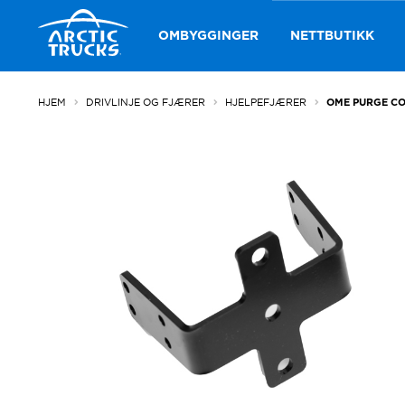
Hopp
Hopp
til
til
OMBYGGINGER
NETTBUTIKK
navigasjon
innhold
HJEM
DRIVLINJE OG FJÆRER
HJELPEFJÆRER
OME PURGE CO