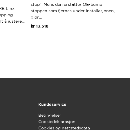
stop". Mens den erstatter OE-bump
RB Linx
stoppen som fjernes under installasjonen,
 app og
gjør…
lt å justere…
kr
13.518
Kundeservice
Betingelser
Cookiedeklarasjon
Cookies og nettstedsdata