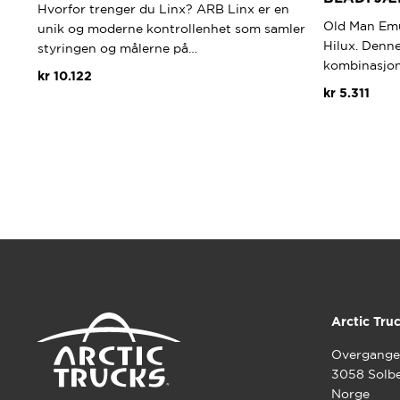
Hvorfor trenger du Linx? ARB Linx er en
Old Man Emu
unik og moderne kontrollenhet som samler
Hilux. Denne
styringen og målerne på…
kombinasjon
kr
10.122
kr
5.311
Arctic Tru
Overgange
3058 Solb
Norge