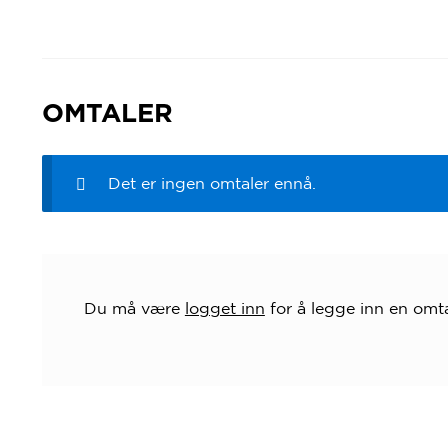
OMTALER
Det er ingen omtaler ennå.
Du må være
logget inn
for å legge inn en omta