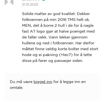
Vurd
21.10.2025
ert
2
av 5
Solide matter av god kvalitet. Dekker
fotbrønnen på min 2016 TMS helt ok.
MEN, det å borre 2 hull i de for å nagle
fast AT logo gjør at halve poenget med
de faller vekk. Vann lekker gjennom
hullene og ned i fotbrønnen. Har derfor
måttet finne veldig korte bolter med stort
hode og ei pakning (+tec7) for å tette
disse på fører og passasjer siden.
Du må være
logget inn
for å legge inn en
omtale.