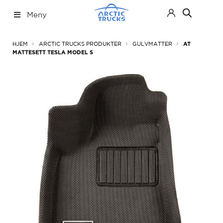
Hopp
Hopp
Meny
til
til
navigasjon
innhold
Nettbutikk
Fold
HJEM
ARCTIC TRUCKS PRODUKTER
GULVMATTER
AT
ut
MATTESETT TESLA MODEL S
under