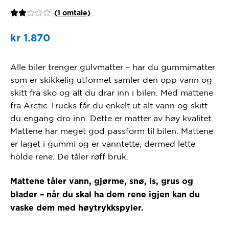
(
1
omtale)
Vurd
1
ert
kr
1.870
2.00
av 5
Alle biler trenger gulvmatter – har du gummimatter
baser
som er skikkelig utformet samler den opp vann og
t på
kund
skitt fra sko og alt du drar inn i bilen. Med mattene
evur
fra Arctic Trucks får du enkelt ut alt vann og skitt
derin
du engang dro inn. Dette er matter av høy kvalitet.
g
Mattene har meget god passform til bilen. Mattene
er laget i gummi og er vanntette, dermed lette
holde rene. De tåler røff bruk.
Mattene tåler vann, gjørme, snø, is, grus og
blader – når du skal ha dem rene igjen kan du
vaske dem med høytrykkspyler.