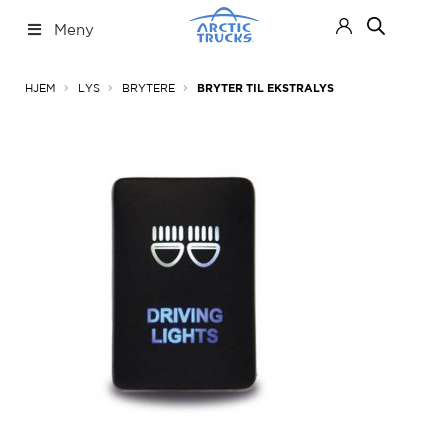
Hopp
Hopp
Meny
til
til
navigasjon
innhold
Nettbutikk
Fold
HJEM
LYS
BRYTERE
BRYTER TIL EKSTRALYS
ut
under