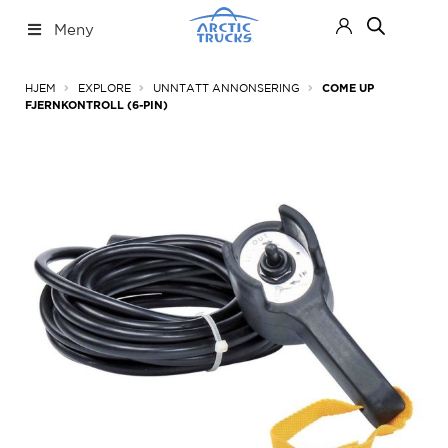
Hopp
Hopp
Meny
til
til
navigasjon
innhold
Nettbutikk
Fold
HJEM
EXPLORE
UNNTATT ANNONSERING
COME UP
ut
FJERNKONTROLL (6-PIN)
under