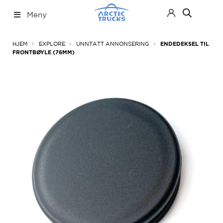
Hopp
Hopp
Meny
til
til
navigasjon
innhold
Nettbutikk
Fold
HJEM
EXPLORE
UNNTATT ANNONSERING
ENDEDEKSEL TIL
ut
FRONTBØYLE (76MM)
under