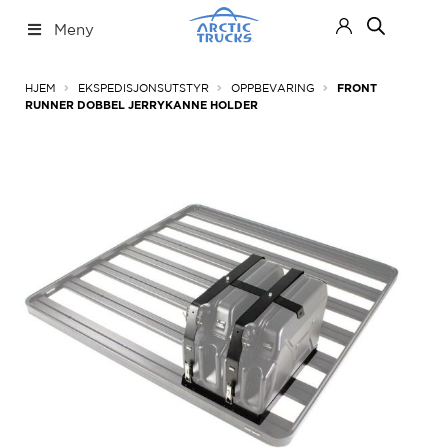
Hopp
Hopp
Meny
til
til
navigasjon
innhold
Nettbutikk
Fold
HJEM
EKSPEDISJONSUTSTYR
OPPBEVARING
FRONT
ut
RUNNER DOBBEL JERRYKANNE HOLDER
under