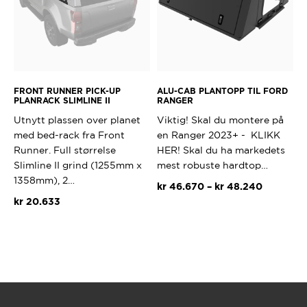
FRONT RUNNER PICK-UP
ALU-CAB PLANTOPP TIL FORD
PLANRACK SLIMLINE II
RANGER
Utnytt plassen over planet
Viktig! Skal du montere på
med bed-rack fra Front
en Ranger 2023+ - KLIKK
Runner. Full størrelse
HER! Skal du ha markedets
Slimline II grind (1255mm x
mest robuste hardtop…
1358mm), 2…
Prisområ
kr
46.670
–
kr
48.240
kr 46.67
kr
20.633
Dette
til
produktet
kr 48.24
har
flere
varianter.
Alternativ
kan