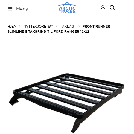
Hopp
Hopp
Meny
til
til
navigasjon
innhold
Nettbutikk
Fold
HJEM
NYTTEKJØRETØY
TAKLAST
FRONT RUNNER
ut
SLIMLINE II TAKGRIND TIL FORD RANGER 12-22
under