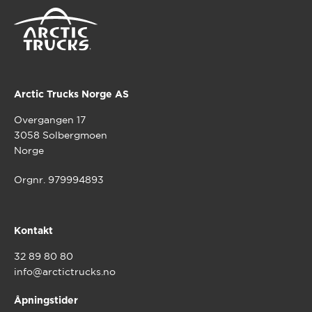
velges
på
produktsi
Arctic Trucks Norge AS
Overgangen 17
3058 Solbergmoen
Norge
Orgnr. 979994893
Kontakt
32 89 80 80
info@arctictrucks.no
Åpningstider