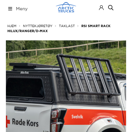
Hopp
Hopp
Meny
til
til
navigasjon
innhold
Nettbutikk
Fold
HJEM
NYTTEKJØRETØY
TAKLAST
RSI SMART RACK
ut
HILUX/RANGER/D-MAX
under