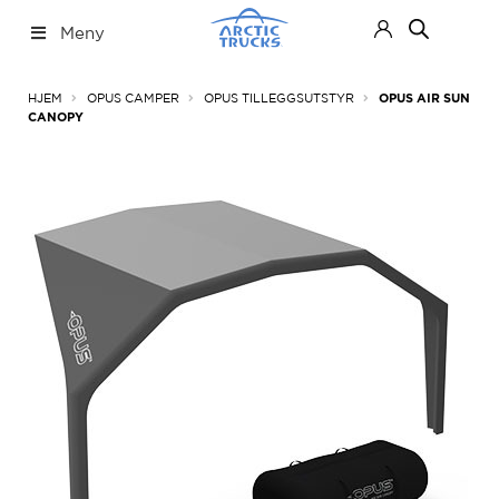
Hopp
Hopp
Meny
til
til
navigasjon
innhold
Nettbutikk
Fold
HJEM
OPUS CAMPER
OPUS TILLEGGSUTSTYR
OPUS AIR SUN
ut
CANOPY
under