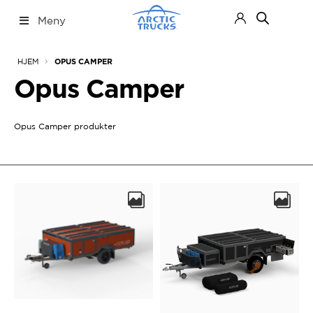
Hopp
Hopp
Meny
til
til
navigasjon
innhold
Nettbutikk
Fold
HJEM
OPUS CAMPER
ut
under
Opus Camper
Opus Camper produkter