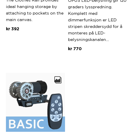
The Clothes Rail provides
OPUS LED-belysning gir 120
ideal hanging storage by
graders lysspredning.
attaching to pockets on the
Komplett med
main canvas.
dimmerfunksjon er LED
stripen skreddersydd for å
kr
392
monteres på LED-
belysningskanalen…
kr
770