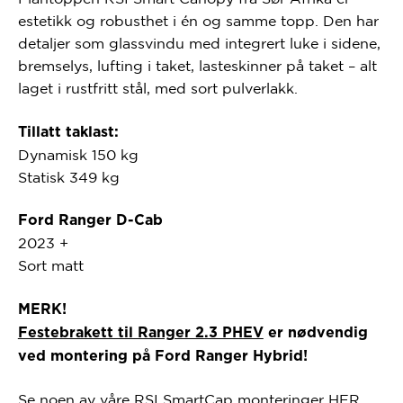
estetikk og robusthet i én og samme topp. Den har
detaljer som glassvindu med integrert luke i sidene,
bremselys, lufting i taket, lasteskinner på taket – alt
laget i rustfritt stål, med sort pulverlakk.
Tillatt taklast:
Dynamisk 150 kg
Statisk 349 kg
Ford Ranger D-Cab
2023 +
Sort matt
MERK!
Festebrakett til Ranger 2.3 PHEV
er nødvendig
ved montering på Ford Ranger Hybrid!
Se noen av våre RSI SmartCap monteringer
HER