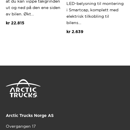
at du kan vippe takgrinden
LED-belysning til montering
ut og ned på den ene siden
i Smartcap, komplett med
av bilen. Økt…
elektrisk tilkobling til
bilens…
kr
22.815
kr
2.639
Arctic Trucks Norge AS
Overgangen 17