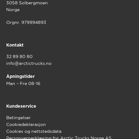
3058 Solbergmoen
Norge
Orgnr. 979994893
Kontakt
32 89 80 80
info@arctictrucks.no
Åpningstider
Man – Fre 08-16
Kundeservice
Betingelser
Cookiedeklarasjon
Cookies og nettstedsdata
Personvernerklæring for Arctic Trucks Norge AS