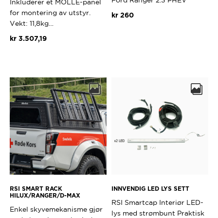
Ford Ranger 2.3 PHEV
Inkluderer et MOLLE-panel
for montering av utstyr.
kr
260
Vekt: 11,8kg…
kr
3.507,19
Dette
produktet
har
flere
varianter.
Alternativene
kan
velges
på
produktsiden
RSI SMART RACK
INNVENDIG LED LYS SETT
HILUX/RANGER/D-MAX
RSI Smartcap Interiør LED-
Enkel skyvemekanisme gjør
lys med strømbunt Praktisk