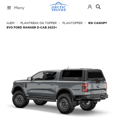
Hopp
Hopp
Meny
til
til
navigasjon
innhold
Nettbutikk
Fold
HJEM
PLANTREKK OG TOPPER
PLANTOPPER
RSI CANOPY
ut
EVO FORD RANGER D-CAB 2023+
under