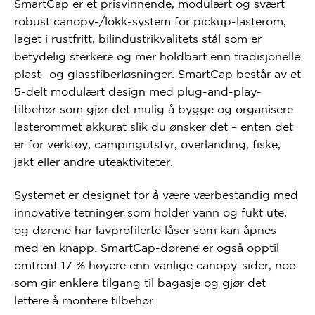
SmartCap er et prisvinnende, modulært og svært
robust canopy-/lokk-system for pickup-lasterom,
laget i rustfritt, bilindustrikvalitets stål som er
betydelig sterkere og mer holdbart enn tradisjonelle
plast- og glassfiberløsninger. SmartCap består av et
5-delt modulært design med plug-and-play-
tilbehør som gjør det mulig å bygge og organisere
lasterommet akkurat slik du ønsker det – enten det
er for verktøy, campingutstyr, overlanding, fiske,
jakt eller andre uteaktiviteter.
Systemet er designet for å være værbestandig med
innovative tetninger som holder vann og fukt ute,
og dørene har lavprofilerte låser som kan åpnes
med en knapp. SmartCap-dørene er også opptil
omtrent 17 % høyere enn vanlige canopy-sider, noe
som gir enklere tilgang til bagasje og gjør det
lettere å montere tilbehør.