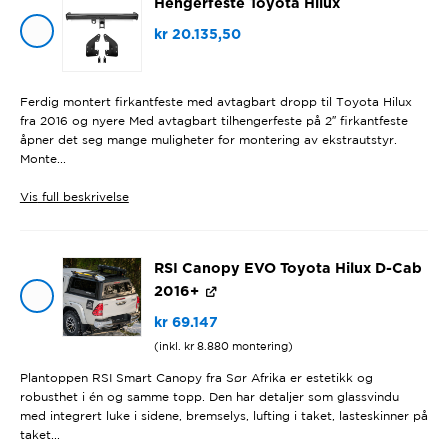
Hengerfeste Toyota Hilux
kr
20.135,50
Ferdig montert firkantfeste med avtagbart dropp til Toyota Hilux
fra 2016 og nyere Med avtagbart tilhengerfeste på 2″ firkantfeste
åpner det seg mange muligheter for montering av ekstrautstyr.
Monte...
Vis
full beskrivelse
RSI Canopy EVO Toyota Hilux D-Cab
2016+
kr
69.147
(inkl.
kr
8.880
montering)
Plantoppen RSI Smart Canopy fra Sør Afrika er estetikk og
robusthet i én og samme topp. Den har detaljer som glassvindu
med integrert luke i sidene, bremselys, lufting i taket, lasteskinner på
taket...