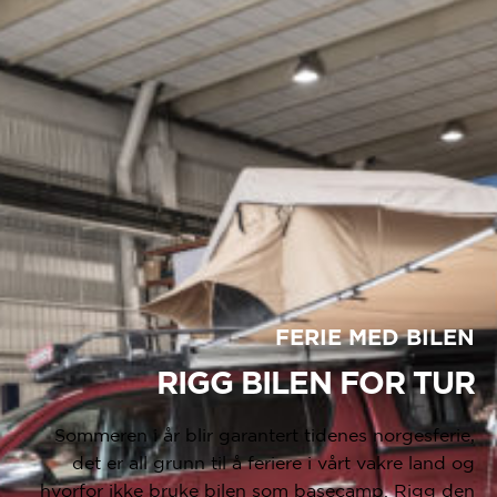
FERIE MED BILEN
RIGG BILEN FOR TUR
Sommeren i år blir garantert tidenes norgesferie,
det er all grunn til å feriere i vårt vakre land og
hvorfor ikke bruke bilen som basecamp. Rigg den