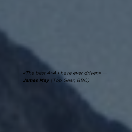
«The best 4×4 I have ever driven» —
(Top Gear, BBC)
James May