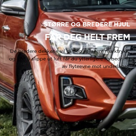
STØRRE OG BREDERE HJUL
FÅR DEG HELT FREM
De bredere dekkene vil gi deg et lavere marktrykk,
og ved å slippe ut luft får du ytterligere forbedring
av flyteevne mot underlaget.