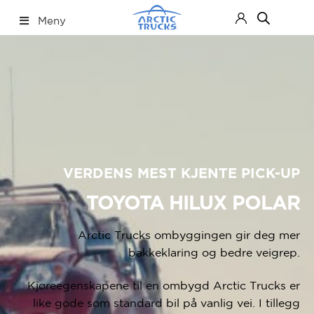
Hopp
Hopp
Meny
til
til
navigasjon
innhold
Nettbutikk
Fold
ut
under
VERDENS MEST KJENTE PICK-UP
TOYOTA HILUX
POLAR
Arctic Trucks ombyggingen gir deg mer
bakkeklaring og bedre veigrep.
Kjøreegenskapene til en ombygd Arctic Trucks er
like gode som standard bil på vanlig vei. I tillegg