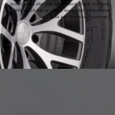
terrengdekk eller mer asfaltvennlig fordi du kjører
90% på E6 kan vi såklart levere det. (Alternative
dekk kan endre sluttsummen)