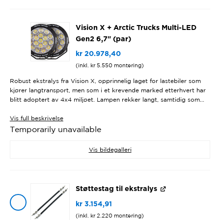
Vision X + Arctic Trucks Multi-LED
Gen2 6,7" (par)
kr
20.978,40
(inkl.
kr
5.550
montering)
Robust ekstralys fra Vision X, opprinnelig laget for lastebiler som
kjører langtransport, men som i et krevende marked etterhvert har
blitt adoptert av 4x4 miljøet. Lampen rekker langt, samtidig som...
Vis
full beskrivelse
Temporarily unavailable
Vis bildegalleri
Støttestag til ekstralys
kr
3.154,91
(inkl.
kr
2.220
montering)