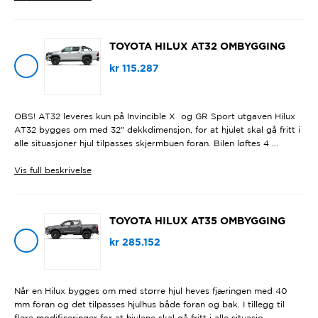
TOYOTA HILUX AT32 OMBYGGING
kr
115.287
OBS! AT32 leveres kun på Invincible X og GR Sport utgaven Hilux
AT32 bygges om med 32" dekkdimensjon, for at hjulet skal gå fritt i
alle situasjoner hjul tilpasses skjermbuen foran. Bilen løftes 4 ...
Vis
full beskrivelse
TOYOTA HILUX AT35 OMBYGGING
kr
285.152
Når en Hilux bygges om med større hjul heves fjæringen med 40
mm foran og det tilpasses hjulhus både foran og bak. I tillegg til
flere modifiseringer for at hjulene skal gå fritt i alle situasjo...