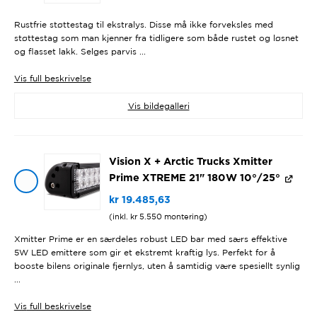
Rustfrie støttestag til ekstralys. Disse må ikke forveksles med
støttestag som man kjenner fra tidligere som både rustet og løsnet
og flasset lakk. Selges parvis ...
Vis
full beskrivelse
Vis bildegalleri
Vision X + Arctic Trucks Xmitter
Prime XTREME 21" 180W 10°/25°
kr
19.485,63
(inkl.
kr
5.550
montering)
Xmitter Prime er en særdeles robust LED bar med særs effektive
5W LED emittere som gir et ekstremt kraftig lys. Perfekt for å
booste bilens originale fjernlys, uten å samtidig være spesiellt synlig
...
Vis
full beskrivelse