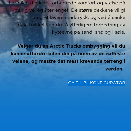
har bilen din klart forbedrede komfort og ytelse på
dårlig vei og i terrenget. De større dekkene vil gi
deg et lavere marktrykk, og ved å senke
dekktrykket kan du få ytterligere forbedring av
flyteevne på sand, snø og i søle.
Velger du en Arctic Trucks ombygging vil du
kunne utfordre bilen din på noen av de røffeste
veiene, og mestre det mest krevende terreng i
verden.
GÅ TIL BILKONFIGURATOR