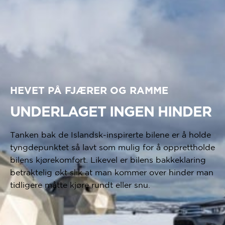
HEVET PÅ FJÆRER OG RAMME
UNDERLAGET INGEN HINDER
Tanken bak de Islandsk-inspirerte bilene er å holde
tyngdepunktet så lavt som mulig for å opprettholde
bilens kjørekomfort. Likevel er bilens bakkeklaring
betraktelig økt slik at man kommer over hinder man
tidligere måtte kjøre rundt eller snu.