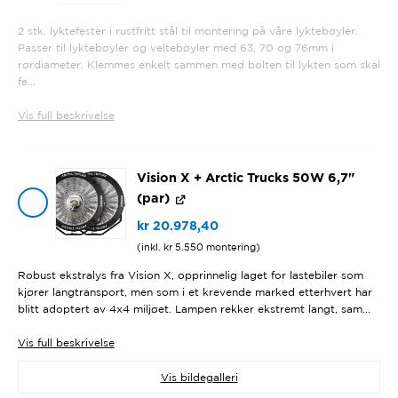
2 stk. lyktefester i rustfritt stål til montering på våre lyktebøyler.
Passer til lyktebøyler og veltebøyler med 63, 70 og 76mm i
rørdiameter. Klemmes enkelt sammen med bolten til lykten som skal
fe...
Vis
full beskrivelse
Vision X + Arctic Trucks 50W 6,7"
(par)
kr
20.978,40
(inkl.
kr
5.550
montering)
Robust ekstralys fra Vision X, opprinnelig laget for lastebiler som
kjører langtransport, men som i et krevende marked etterhvert har
blitt adoptert av 4x4 miljøet. Lampen rekker ekstremt langt, sam...
Vis
full beskrivelse
Vis bildegalleri