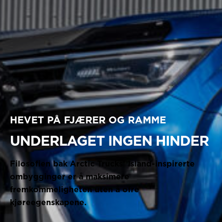
HEVET PÅ FJÆRER OG RAMME
UNDERLAGET INGEN HINDER
Filosofien bak Arctic Trucks’ Island-inspirerte
ombygginger er å maksimere
fremkommeligheten uten å ofre
kjøreegenskapene.