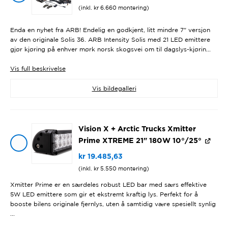
(inkl.
kr
6.660
montering)
Enda en nyhet fra ARB! Endelig en godkjent, litt mindre 7" versjon
av den originale Solis 36. ARB Intensity Solis med 21 LED emittere
gjør kjøring på enhver mørk norsk skogsvei om til dagslys-kjørin...
Vis
full beskrivelse
Vis bildegalleri
Vision X + Arctic Trucks Xmitter
Prime XTREME 21" 180W 10°/25°
kr
19.485,63
(inkl.
kr
5.550
montering)
Xmitter Prime er en særdeles robust LED bar med særs effektive
5W LED emittere som gir et ekstremt kraftig lys. Perfekt for å
booste bilens originale fjernlys, uten å samtidig være spesiellt synlig
...