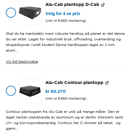
Alu-Cab plantopp D-Cab
Velg for å se pris
(inkl.
kr
6.660
montering)
Skal du ha markedets mest robuste hardtop på planet er det denne
du ser etter. Laget for industriell bruk, offroading, overlanding og
ekspedisjoner rundt kloden! Denne hardtoppen laget av 2 mm
alumi...
Vis
full beskrivelse
Alu-Cab Contour plantopp
kr
60.270
(inkl.
kr
6.660
montering)
Contour plantoppen fra Alu-Cab er unik på mange måter. Den er
laget nesten utelukkende av aluminium og er derfor slitesterk samt
UV- og korrosjonsbestandig. Contour har C-skinner på taket, og
gjenn...