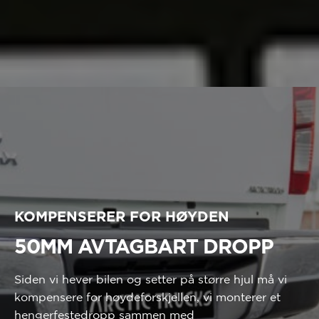
KOMPENSERER FOR HØYDEN
50MM AVTAGBART DROPP
Siden vi hever bilen og setter på større hjul må vi
kompensere for høydeforskjellen, vi monterer et
hengerfestedropp sammen med