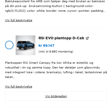
Baklukeassistent fra ARB som hjelper deg med bruken av bakluken
på din pick-up. .bruksanvisning-button { background-color:
rgb(0,111,202); color: white; border: none; cursor: pointer; padding...
Vis
full beskrivelse
RSI EVO plantopp D-Cab
kr
69.147
(inkl.
kr
8.880
montering)
Plantoppen RSI Smart Canopy fra Sør Afrika er estetikk og
robusthet i én og samme topp. Den har detaljer som glassvindu
med integrert luke i sidene, bremselys, lufting i taket, lasteskinner på
taket...
Vis
full beskrivelse
Vis bildegalleri