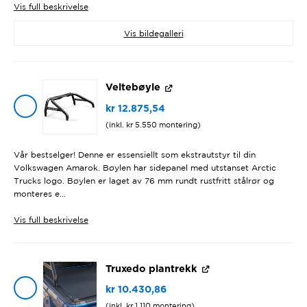
Vis
full beskrivelse
Vis bildegalleri
Veltebøyle
kr
12.875,54
(inkl.
kr
5.550
montering)
Vår bestselger! Denne er essensiellt som ekstrautstyr til din
Volkswagen Amarok. Bøylen har sidepanel med utstanset Arctic
Trucks logo. Bøylen er laget av 76 mm rundt rustfritt stålrør og
monteres e...
Vis
full beskrivelse
Truxedo plantrekk
kr
10.430,86
(inkl.
kr
1.110
montering)