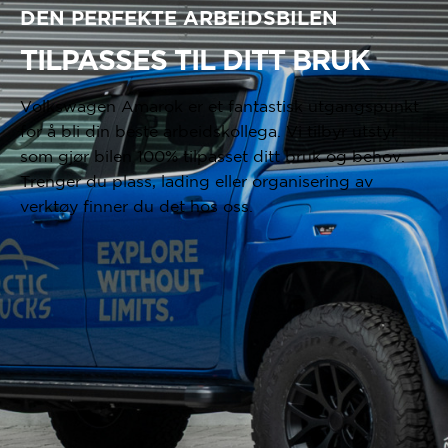
DEN PERFEKTE ARBEIDSBILEN
TILPASSES TIL DITT BRUK
Volkswagen Amarok er et fantastisk utgangspunkt
for å bli din beste arbeidskollega. Vi tilbyr utstyr
som gjør bilen 100% tilpasset ditt bruk og behov.
Trenger du plass, lading eller organisering av
verktøy finner du det hos oss.