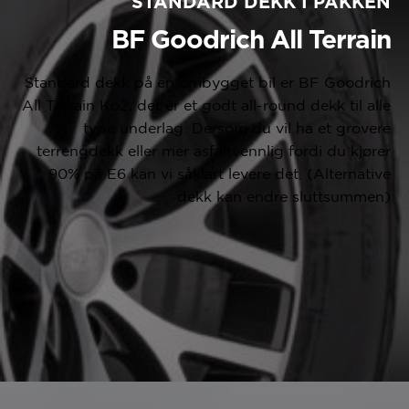
STANDARD DEKK I PAKKEN
BF Goodrich All Terrain
Standard dekk på en ombygget bil er BF Goodrich
All Terrain Ko2, det er et godt all-round dekk til alle
type underlag. Dersom du vil ha et grovere
terrengdekk eller mer asfaltvennlig fordi du kjører
90% på E6 kan vi såklart levere det. (Alternative
dekk kan endre sluttsummen)