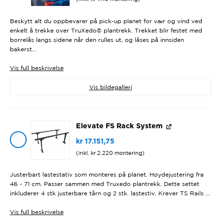
Beskytt alt du oppbevarer på pick-up planet for vær og vind ved
enkelt å trekke over TruXedo© plantrekk. Trekket blir festet med
borrelås langs sidene når den rulles ut, og låses på innsiden
bakerst...
Vis
full beskrivelse
Vis bildegalleri
Elevate FS Rack System
kr
17.151,75
(inkl.
kr
2.220
montering)
Justerbart lastestativ som monteres på planet. Høydejustering fra
46 - 71 cm. Passer sammen med Truxedo plantrekk. Dette settet
inkluderer 4 stk justerbare tårn og 2 stk. lastestiv. Krever TS Rails ...
Vis
full beskrivelse