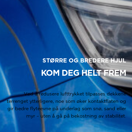
STØRRE OG BREDERE HJUL
KOM DEG HELT FREM
Ved å redusere lufttrykket tilpasses dekkene
terrenget ytterligere, noe som øker kontaktflaten og
gir bedre flyteevne på underlag som snø, sand eller
myr – uten å gå på bekostning av stabilitet.