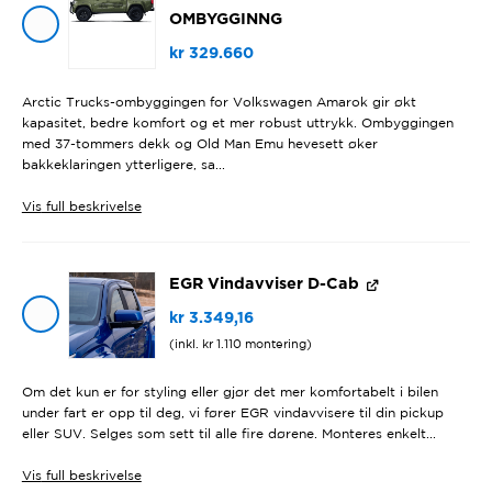
OMBYGGINNG
kr
329.660
Arctic Trucks-ombyggingen for Volkswagen Amarok gir økt
kapasitet, bedre komfort og et mer robust uttrykk. Ombyggingen
med 37-tommers dekk og Old Man Emu hevesett øker
bakkeklaringen ytterligere, sa...
Vis
full beskrivelse
EGR Vindavviser D-Cab
kr
3.349,16
(inkl.
kr
1.110
montering)
Om det kun er for styling eller gjør det mer komfortabelt i bilen
under fart er opp til deg, vi fører EGR vindavvisere til din pickup
eller SUV. Selges som sett til alle fire dørene. Monteres enkelt...
Vis
full beskrivelse