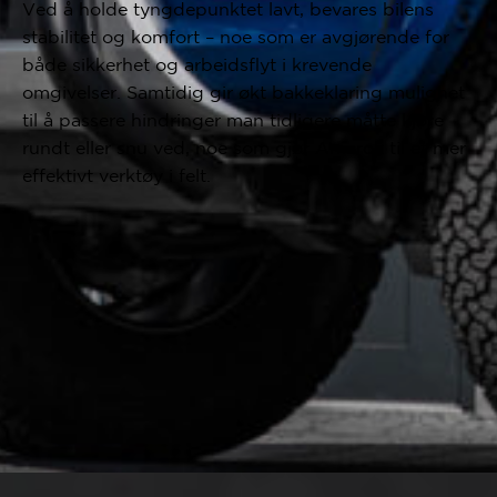
Ved å holde tyngdepunktet lavt, bevares bilens
stabilitet og komfort – noe som er avgjørende for
både sikkerhet og arbeidsflyt i krevende
omgivelser. Samtidig gir økt bakkeklaring mulighet
til å passere hindringer man tidligere måtte kjøre
rundt eller snu ved, noe som gjør Amarok til et mer
effektivt verktøy i felt.