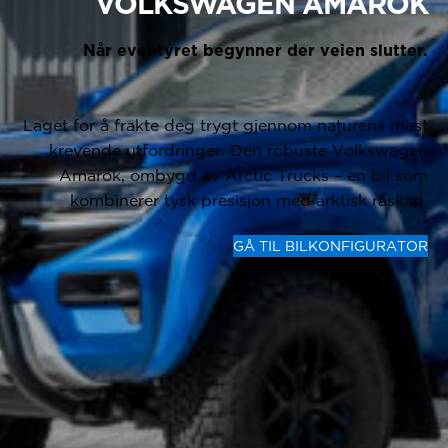
VOLKSWAGEN AMAROK
Når eventyret begynner der veien slutter.
Laget for å frakte deg trygt gjennom naturens mest
krevende utfordringer. Den robuste Volkswagen
Amarok, ombygd av Arctic Trucks – en bil som
kombinerer tysk presisjon med arktisk råskap.
GÅ TIL BILKONFIGURATOR