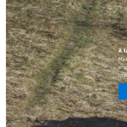
Å t
Med
enn
brø