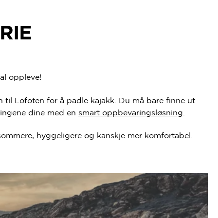
RIE
al oppleve!
n til Lofoten for å padle kajakk. Du må bare finne ut
tingene dine med en
smart oppbevaringsløsning
.
rsommere, hyggeligere og kanskje mer komfortabel.