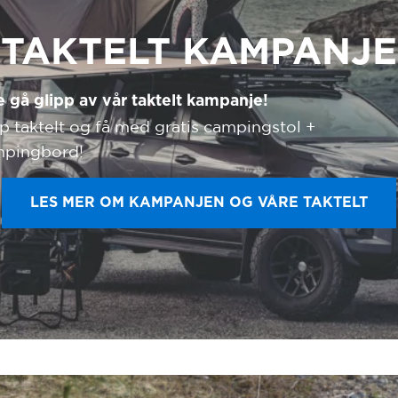
TAKTELT KAMPANJE
e gå glipp av vår taktelt kampanje!
p taktelt og få med gratis campingstol +
mpingbord!
LES MER OM KAMPANJEN OG VÅRE TAKTELT