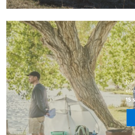
Når
ell
15 