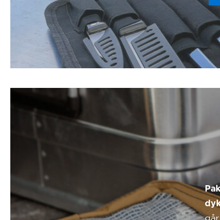
Pak
dyk
går