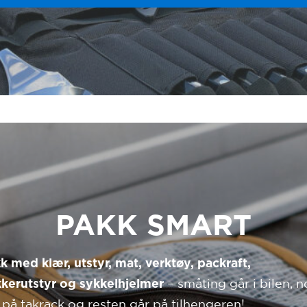
PAKK SMART
k med klær, utstyr, mat, verktøy, packraft,
– småting går i bilen, 
kerutstyr og sykkelhjelmer
 på takrack og resten går på tilhengeren!