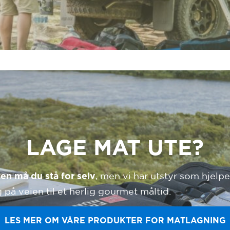
LAGE MAT UTE?
, men vi har utstyr som hjelpe
en må du stå for selv
 på veien til et herlig gourmet måltid.
LES MER OM VÅRE PRODUKTER FOR MATLAGNING