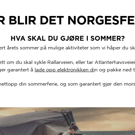
ÅR BLIR DET NORGESFE
HVA SKAL DU GJØRE I SOMMER?
tert årets sommer på mulige aktiviteter som vi håper du sk
t om du skal sykle Rallarveien, eller tar Atlanterhavsveie
ger garantert å
lade opp elektronikken di
n og pakke ned 
 nettopp din sommerferie, og som garantert gjør den mo