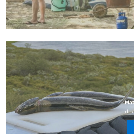
Mat
deg