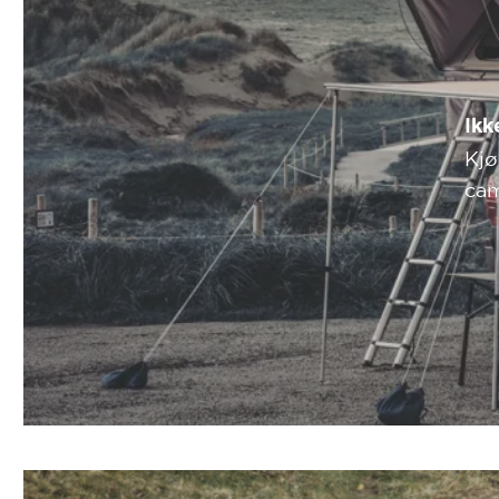
Ikk
Kjø
ca