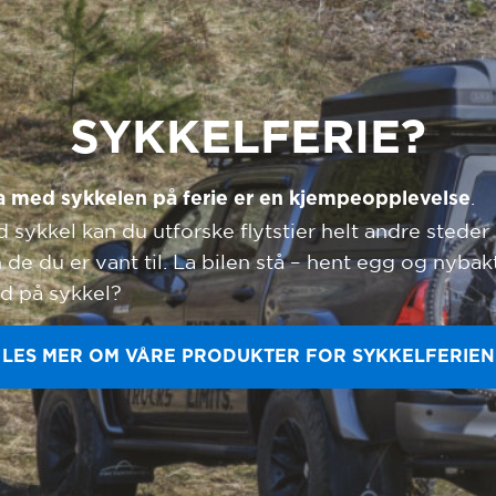
SYKKELFERIE?
.
a med sykkelen på ferie er en kjempeopplevelse
 sykkel kan du utforske flytstier helt andre steder
 de du er vant til. La bilen stå – hent egg og nybak
d på sykkel?
LES MER OM VÅRE PRODUKTER FOR SYKKELFERIEN