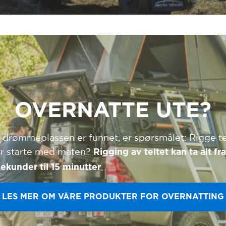
OVERNATTE UTE?
 drømmeplassen er funnet, er spørsmålet: Rigge te
er starte med maten?
Rigging av teltet kan ta alt fr
.
sekunder til 15 minutter
LES MER OM VÅRE PRODUKTER FOR OVERNATTING