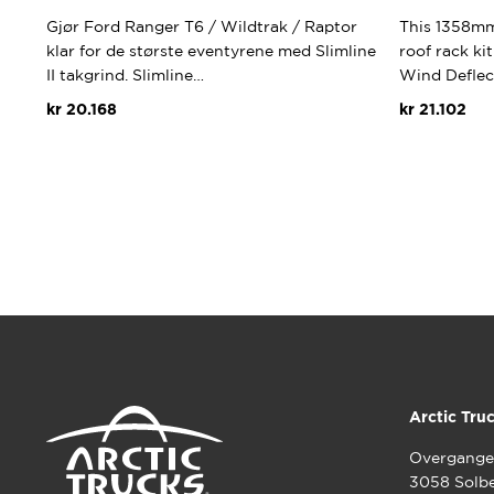
Gjør Ford Ranger T6 / Wildtrak / Raptor
This 1358mm 
klar for de største eventyrene med Slimline
roof rack kit
II takgrind. Slimline…
Wind Deflec
kr
20.168
kr
21.102
Arctic Tru
Overgange
3058 Solb