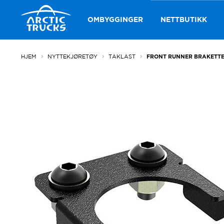
Hopp
Hopp
til
til
OMBYGGINGER
NETTBUTIKK
navigasjon
innhold
HJEM
NYTTEKJØRETØY
TAKLAST
FRONT RUNNER BRAKETTER