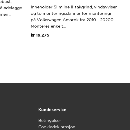
obust,
Inneholder Slimline II-takgrind, vindavviser
 å ødelegge.
og to monteringsskinner for monteringn
ammen…
på Volkswagen Amarok fra 2010 - 20200
Monteres enkelt…
kr
19.275
Kundeservice
Betingelser
Cookiedeklarasjon