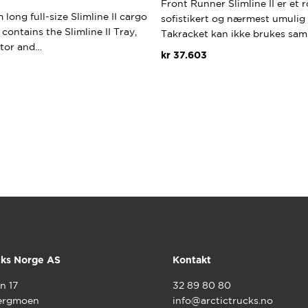
Front Runner Slimline II er et r
long full-size Slimline II cargo
sofistikert og nærmest umulig
 contains the Slimline II Tray,
Takracket kan ikke brukes s
tor and…
kr
37.603
cks Norge AS
Kontakt
n 17
32 89 80 80
ergmoen
info@arctictrucks.no