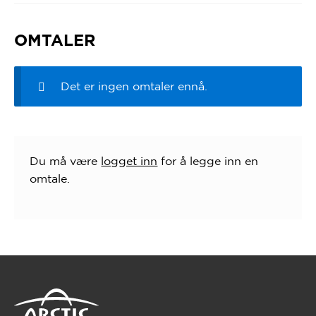
OMTALER
Det er ingen omtaler ennå.
Du må være
logget inn
for å legge inn en
omtale.