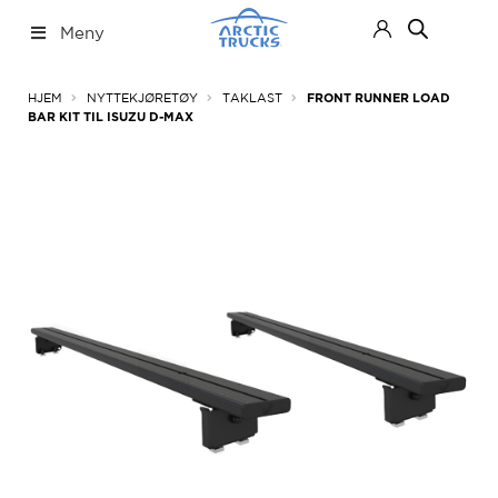
Hopp
Hopp
Meny
til
til
navigasjon
innhold
Nettbutikk
Fold
HJEM
NYTTEKJØRETØY
TAKLAST
FRONT RUNNER LOAD
ut
BAR KIT TIL ISUZU D-MAX
under